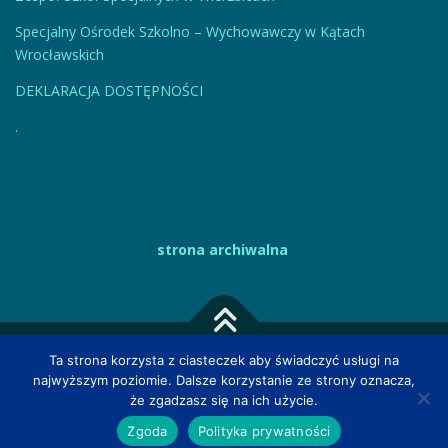
Specjalny Ośrodek Szkolno – Wychowawczy w Kątach
Wrocławskich
DEKLARACJA DOSTĘPNOŚCI
.
strona archiwalna
Ta strona korzysta z ciasteczek aby świadczyć usługi na
Prawa autorskie © 2026 Powiatowy Zespół Poradni
najwyższym poziomie. Dalsze korzystanie ze strony oznacza,
Psychologiczno-Pedagogicznych we Wrocławiu
–
OnePress
że zgadzasz się na ich użycie.
motyw wg FameThemes
Zgoda
Polityka prywatności