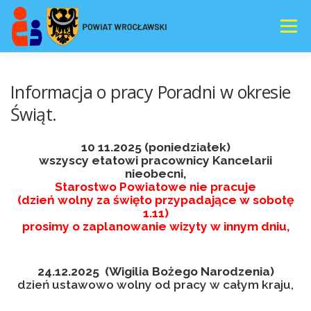
Przejdź
do
Menu
treści
E-REJESTRACJA
AKTUALNOSCI
Informacja o pracy Poradni w okresie
Świąt.
NASZA OFERTA
WSPOMAGANIE
DOKUMENTY
10 11.2025 (poniedziałek)
wszyscy etatowi pracownicy Kancelarii
nieobecni,
DORADZTWO
AUTYZM
Starostwo Powiatowe nie pracuje
(dzień wolny za święto przypadające w sobotę
1.11)
prosimy o zaplanowanie wizyty w innym dniu,
24.12.2025 (Wigilia Bożego Narodzenia)
dzień ustawowo wolny od pracy w całym kraju,