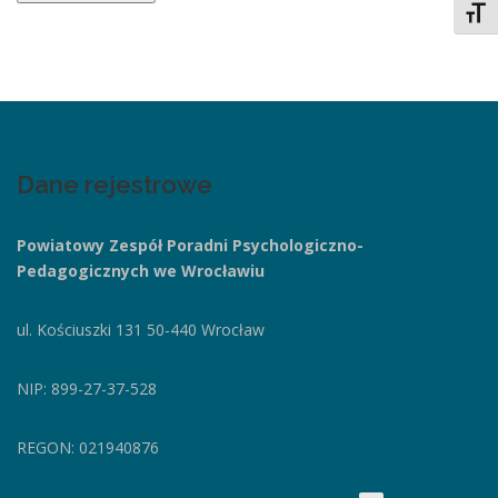
Toggl
Dane rejestrowe
Powiatowy Zespół Poradni
Psychologiczno-
Pedagogicznych we Wrocławiu
ul. Kościuszki 131
50-440 Wrocław
NIP: 899-27-37-528
REGON: 021940876