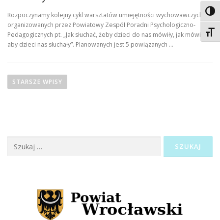
Toggl
Rozpoczynamy kolejny cykl warsztatów umiejętności wychowawczych
organizowanych przez Powiatowy Zespół Poradni Psychologiczno-
Toggl
Pedagogicznych pt. „Jak słuchać, żeby dzieci do nas mówiły, jak mówić,
aby dzieci nas słuchały”. Planowanych jest 5 powiązanych …
N
a
STARSZE WPISY
w
i
g
a
Szukaj:
c
j
a
p
o
w