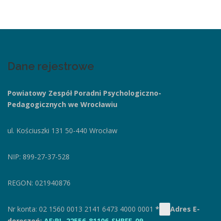
Dane rejestrowe
Powiatowy Zespół Poradni
Psychologiczno-
Pedagogicznych we Wrocławiu
ul. Kościuszki 131
50-440 Wrocław
NIP: 899-27-37-528
REGON: 021940876
Nr konta: 02 1560 0013 2141 6473 4000 0001
*
Adres E-
doręczeń:
AE:PL-22556-81106-SHBFE-09