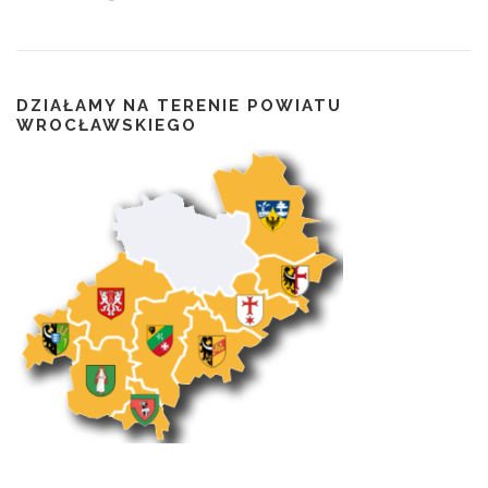
p
i
s
a
DZIAŁAMY NA TERENIE POWIATU
c
WROCŁAWSKIEGO
h