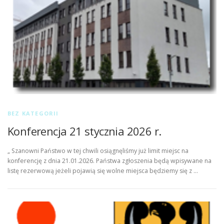
BEZ KATEGORII
Konferencja 21 stycznia 2026 r.
„ Szanowni Państwo w tej chwili osiągnęliśmy już limit miejsc na
konferencję z dnia 21.01.2026. Państwa zgłoszenia będą wpisywane na
listę rezerwową jeżeli pojawią się wolne miejsca będziemy się z …