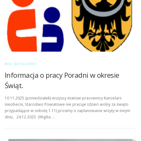
BEZ KATEGORII
Informacja o pracy Poradni w okresie
Świąt.
10 11.2025 (poniedziałek) wszyscy etatowi pracownicy Kancelarii
nieobecni, Starostwo Powiatowe nie pracuje (dzień wolny za święto
przypadające w sobotę 1.11) prosimy o zaplanowanie wizyty w innym
dniu, 24.12.2025 (Wigilia …