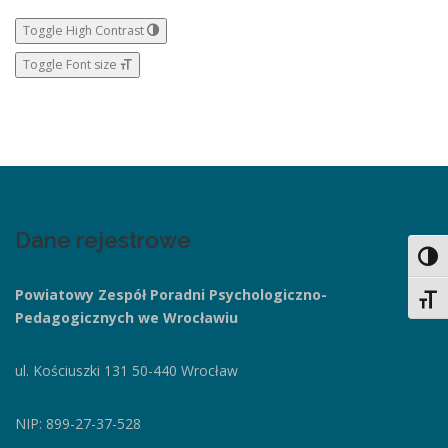
Toggle High Contrast
Toggle Font size
Dane rejestrowe
Toggl
Powiatowy Zespół Poradni
Psychologiczno-
Toggl
Pedagogicznych we Wrocławiu
ul. Kościuszki 131
50-440 Wrocław
NIP: 899-27-37-528