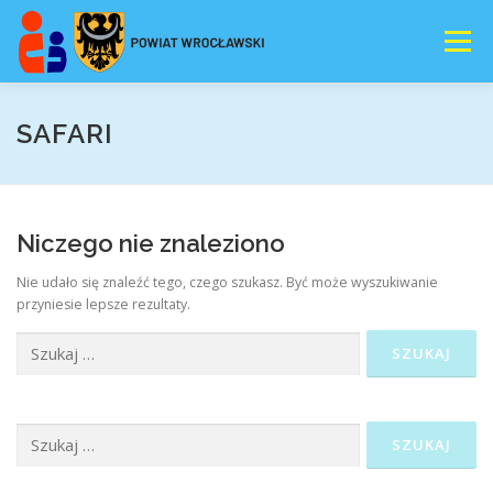
Przejdź
do
Menu
treści
E-REJESTRACJA
AKTUALNOSCI
SAFARI
NASZA OFERTA
WSPOMAGANIE
DOKUMENTY
Niczego nie znaleziono
Nie udało się znaleźć tego, czego szukasz. Być może wyszukiwanie
DORADZTWO
AUTYZM
przyniesie lepsze rezultaty.
Szukaj:
Szukaj: