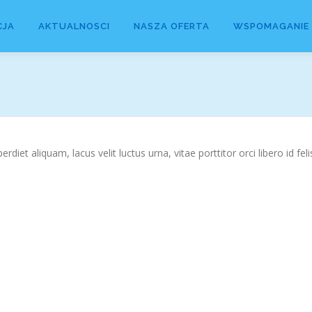
CJA
AKTUALNOSCI
NASZA OFERTA
WSPOMAGANIE
iet aliquam, lacus velit luctus urna, vitae porttitor orci libero id feli