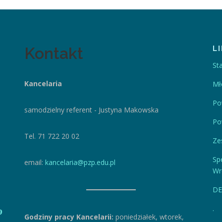
Kontakt
L
St
Kancelaria
Mł
Po
samodzielny referent - Justyna Makowska
Po
Tel. 71 722 20 02
Ze
Sp
email:
kancelaria@pzp.edu.pl
Wr
DE
.
9
Godziny pracy Kancelarii:
poniedziałek, wtorek,