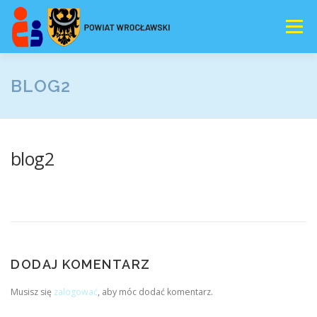
Przejdź
do
Menu
treści
E-REJESTRACJA
AKTUALNOSCI
BLOG2
NASZA OFERTA
WSPOMAGANIE
DOKUMENTY
blog2
DORADZTWO
AUTYZM
DODAJ KOMENTARZ
Musisz się
zalogować
, aby móc dodać komentarz.