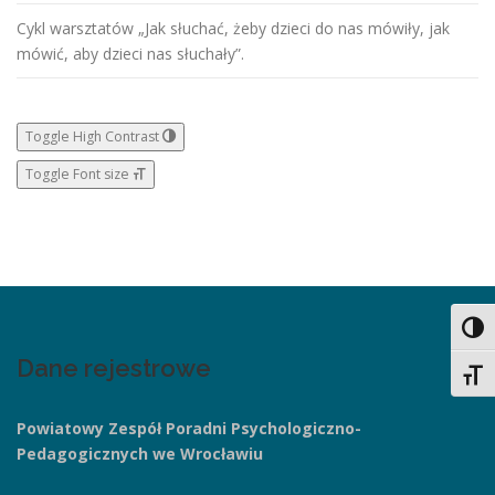
Cykl warsztatów „Jak słuchać, żeby dzieci do nas mówiły, jak
mówić, aby dzieci nas słuchały”.
Toggle High Contrast
Toggle Font size
Toggl
Dane rejestrowe
Toggl
Powiatowy Zespół Poradni
Psychologiczno-
Pedagogicznych we Wrocławiu