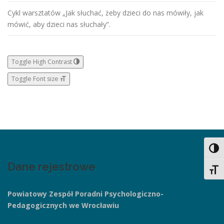
Cykl warsztatów „Jak słuchać, żeby dzieci do nas mówiły, jak
mówić, aby dzieci nas słuchały”.
Toggle High Contrast
Toggle Font size
Toggl
Dane rejestrowe
Toggl
Powiatowy Zespół Poradni
Psychologiczno-
Pedagogicznych we Wrocławiu