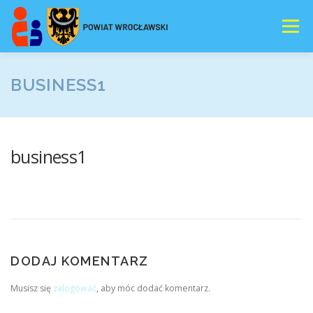
Przejdź
do
Menu
treści
E-REJESTRACJA
AKTUALNOSCI
BUSINESS1
NASZA OFERTA
WSPOMAGANIE
DOKUMENTY
business1
DORADZTWO
AUTYZM
DODAJ KOMENTARZ
Musisz się
zalogować
, aby móc dodać komentarz.